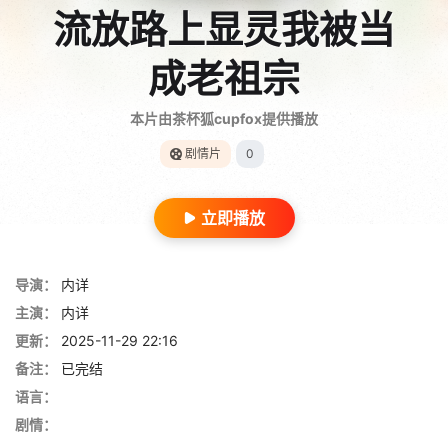
流放路上显灵我被当
成老祖宗
本片由茶杯狐cupfox提供播放
剧情片
0
立即播放
导演：
内详
主演：
内详
更新：
2025-11-29 22:16
备注：
已完结
语言：
剧情：