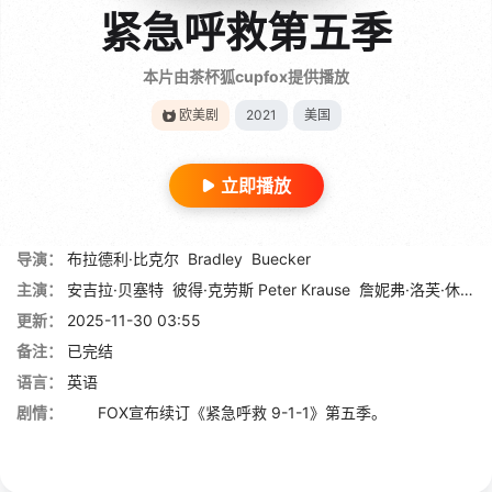
紧急呼救第五季
本片由茶杯狐cupfox提供播放
欧美剧
2021
美国
立即播放
导演：
布拉德利·比克尔
Bradley
Buecker
主演：
安吉拉·贝塞特
彼得·克劳斯 Peter Krause
詹妮弗·洛芙·休伊特 Jennifer Love Hewitt
更新：
2025-11-30 03:55
备注：
已完结
语言：
英语
剧情：
FOX宣布续订《紧急呼救 9-1-1》第五季。