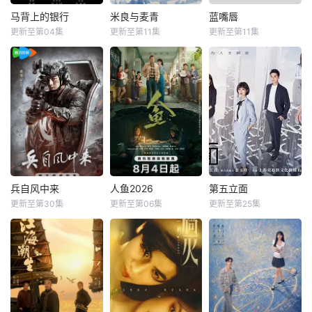
马背上的银行
米良与麦青
蓝嘴唇
更新至第04集
更新至第11集
更新至第11集
兵自风中来
人鱼2026
第五立面
更新至第30集
更新至第06集
更新至第25集