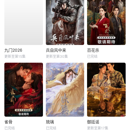
九门2026
兵自风中来
百花杀
更新至第15集
更新至第30集
已完结
雀骨
琉璃
御廷谣
已完结
已完结
更新至第17集