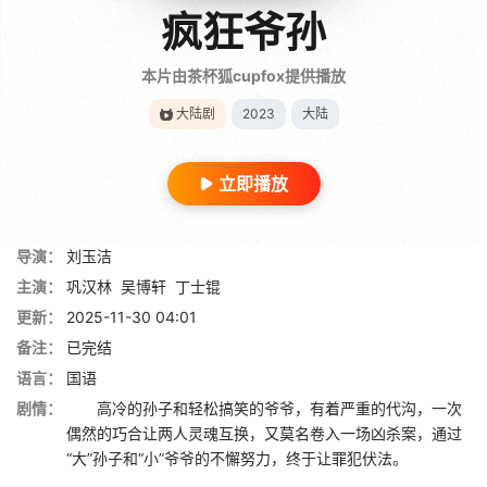
疯狂爷孙
本片由茶杯狐cupfox提供播放
大陆剧
2023
大陆
立即播放
导演：
刘玉洁
主演：
巩汉林
吴博轩
丁士锟
更新：
2025-11-30 04:01
备注：
已完结
语言：
国语
剧情：
高冷的孙子和轻松搞笑的爷爷，有着严重的代沟，一次
偶然的巧合让两人灵魂互换，又莫名卷入一场凶杀案，通过
“大”孙子和“小”爷爷的不懈努力，终于让罪犯伏法。