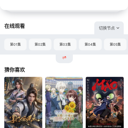
在线观看
切换节点
第01集
第02集
第03集
第04集
第05集
猜你喜欢