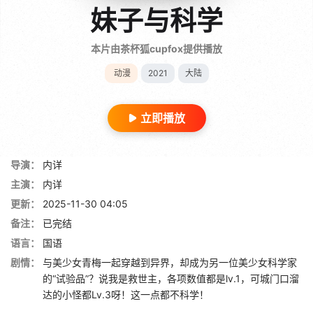
妹子与科学
本片由茶杯狐cupfox提供播放
动漫
2021
大陆
立即播放
导演：
内详
主演：
内详
更新：
2025-11-30 04:05
备注：
已完结
语言：
国语
剧情：
与美少女青梅一起穿越到异界，却成为另一位美少女科学家
的“试验品”？说我是救世主，各项数值都是lv.1，可城门口溜
达的小怪都Lv.3呀！这一点都不科学！