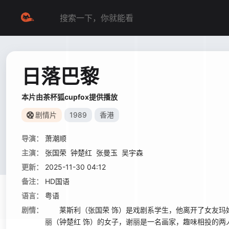
日落巴黎
本片由茶杯狐cupfox提供播放
剧情片
1989
香港
导演：
萧潮顺
主演：
张国荣
钟楚红
张曼玉
吴宇森
更新：
2025-11-30 04:12
备注：
HD国语
语言：
粤语
剧情：
莱斯利（张国荣 饰）是戏剧系学生，他离开了女友玛姬
丽（钟楚红 饰）的女子，谢丽是一名画家，趣味相投的两人