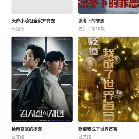
天降小萌祖全家齐齐宠
凛冬下的罪恶
已完结
更新至第16集
检察官室的提案
贬值我成了世界首富
已完结
已完结