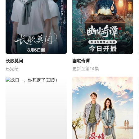
长歌莫问
幽宅奇谭
已完结
更新至第14集