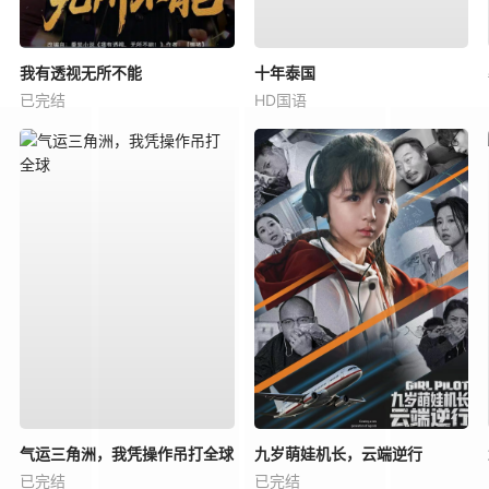
我有透视无所不能
十年泰国
已完结
HD国语
气运三角洲，我凭操作吊打全球
九岁萌娃机长，云端逆行
已完结
已完结