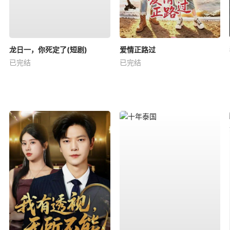
龙日一，你死定了(短剧)
爱情正路过
已完结
已完结