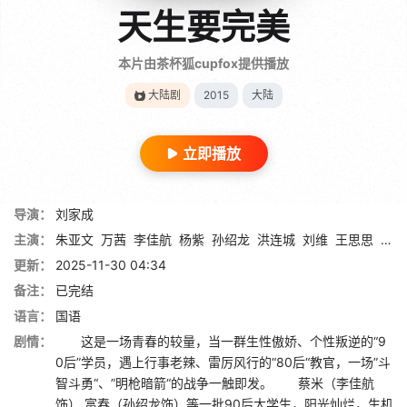
天生要完美
本片由茶杯狐cupfox提供播放
大陆剧
2015
大陆
立即播放
导演：
刘家成
主演：
朱亚文
万茜
李佳航
杨紫
孙绍龙
洪连城
刘维
王思思
章申
更新：
2025-11-30 04:34
备注：
已完结
语言：
国语
剧情：
这是一场青春的较量，当一群生性傲娇、个性叛逆的“9
0后”学员，遇上行事老辣、雷厉风行的“80后“教官，一场”斗
智斗勇“、”明枪暗箭“的战争一触即发。 蔡米（李佳航
饰）,富春（孙绍龙饰）等一批90后大学生，阳光灿烂，生机