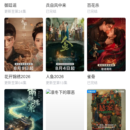
御廷谣
兵自风中来
百花杀
更新至第24集
已完结
已完结
花开锦绣2026
人鱼2026
雀骨
更新至第04集
更新至第13集
已完结