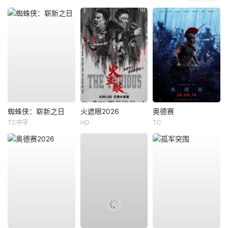
蜘蛛侠：崭新之日
火遮眼2026
奥德赛
TC中字
HD
TC