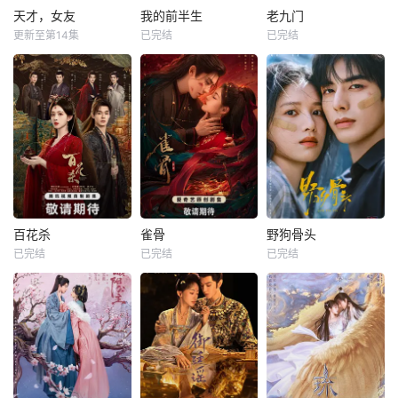
天才，女友
我的前半生
老九门
更新至第14集
已完结
已完结
百花杀
雀骨
野狗骨头
已完结
已完结
已完结