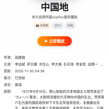
中国地
本片由茶杯狐cupfox提供播放
大陆剧
2011
大陆
立即播放
导演：
阎建钢
主演：
李幼斌
萨日娜
刘交心
李大强
石天琦
李金哲
战菁一
秦焰
更新：
2025-11-30 04:38
备注：
已完结
语言：
国语
剧情：
1931年9月18日，野心勃勃的日本帝国主义悍然发动了
“九•一八”事变，大胆将贪婪的爪牙伸向中国的东北。然而蒋
介石为首的国民政府却下令东北军放弃抵抗，全面撤出东
北。虽有无数热血男儿志愿报效祖国，无奈军令如山，只得