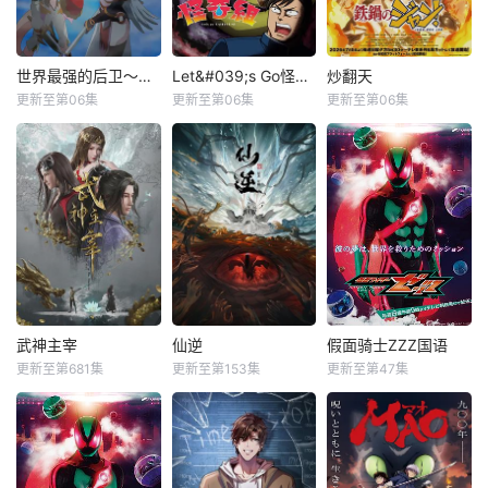
世界最强的后卫～迷宫国的新人探索者～
Let&#039;s Go怪奇组
炒翻天
更新至第06集
更新至第06集
更新至第06集
武神主宰
仙逆
假面骑士ZZZ国语
更新至第681集
更新至第153集
更新至第47集