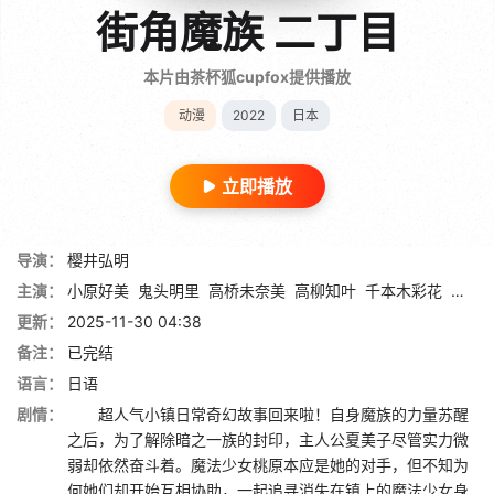
街角魔族 二丁目
本片由茶杯狐cupfox提供播放
动漫
2022
日本
立即播放
导演：
樱井弘明
主演：
小原好美
鬼头明里
高桥未奈美
高柳知叶
千本木彩花
诹访
更新：
2025-11-30 04:38
备注：
已完结
语言：
日语
剧情：
超人气小镇日常奇幻故事回来啦！自身魔族的力量苏醒
之后，为了解除暗之一族的封印，主人公夏美子尽管实力微
弱却依然奋斗着。魔法少女桃原本应是她的对手，但不知为
何她们却开始互相协助，一起追寻消失在镇上的魔法少女身