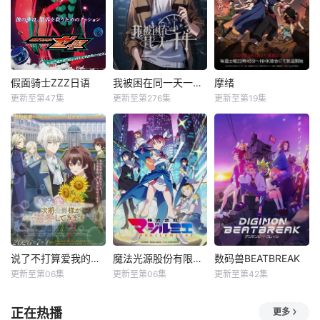
假面骑士ZZZ日语
我被困在同一天一千年动态漫
摩绪
更新至第47集
更新至第276集
更新至第19集
说了不打算爱我的公爵继承人，不知为何对我宠爱有加
魔法光源股份有限公司第二季
数码兽BEATBREAK
更新至第06集
更新至第06集
更新至第42集
正在热播
更多