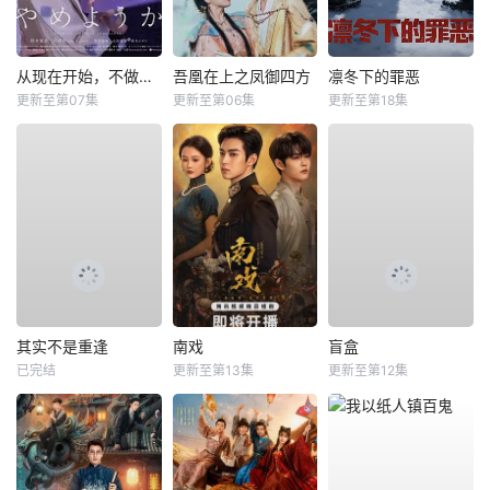
从现在开始，不做朋友了吧。
吾凰在上之凤御四方
凛冬下的罪恶
更新至第07集
更新至第06集
更新至第18集
其实不是重逢
南戏
盲盒
已完结
更新至第13集
更新至第12集