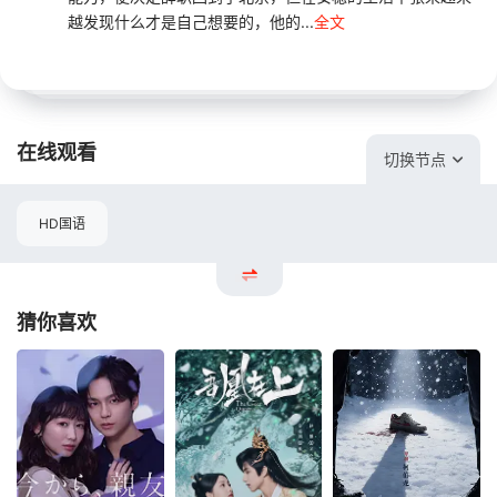
越发现什么才是自己想要的，他的...
全文
在线观看
切换节点
HD国语
猜你喜欢