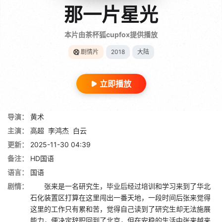
那一片星光
本片由茶杯狐cupfox提供播放
剧情片
2018
大陆
立即播放
导演：
黄术
主演：
高超
李鸿杰
白云
更新：
2025-11-30 04:39
备注：
HD国语
语言：
国语
剧情：
张来是一名研究生，毕业后经过培训和学习来到了华北
石化装置区打算在这里闯出一番天地，一段时间后张来觉得
这里的工作只有累和苦，觉得自己读到了研究生却无法施展
能力，便决定辞职回到了北京，但在安稳的生活中张来越来