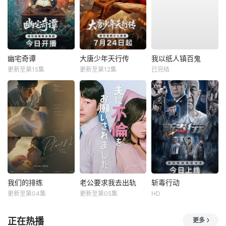
幽宅奇谭
大唐少年天行传
我以纸人镇百鬼
更新至第15集
更新至第12集
已完结
我们的排练
老公要求我去出轨
斩毒行动
更新至第04集
更新至第05集
HD
正在热播
更多