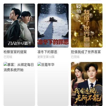
检察官室的提案
凛冬下的罪恶
贬值我成了世界首富
已完结
更新至第18集
已完结