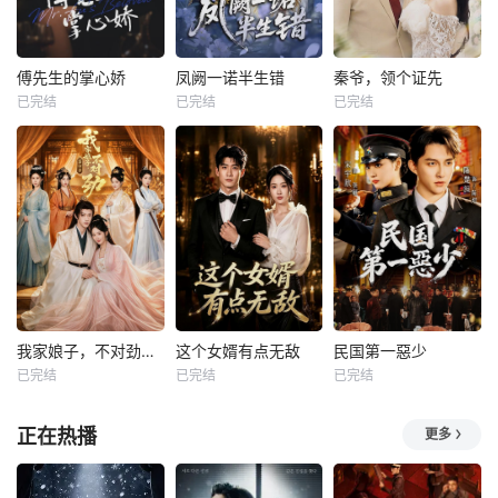
傅先生的掌心娇
凤阙一诺半生错
秦爷，领个证先
已完结
已完结
已完结
我家娘子，不对劲第四季
这个女婿有点无敌
民国第一惡少
已完结
已完结
已完结
正在热播
更多