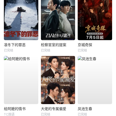
凛冬下的罪恶
检察官室的提案
京城奇探
已完结
已完结
已完结
给阿嬷的情书
大佬的专属偏爱
凤池生春
TC国语
已完结
已完结