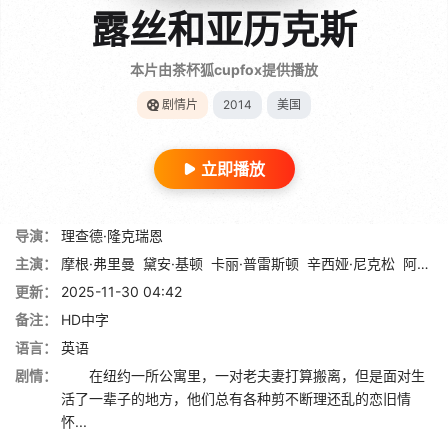
露丝和亚历克斯
本片由茶杯狐cupfox提供播放
剧情片
2014
美国
立即播放
导演：
理查德·隆克瑞恩
主演：
摩根·弗里曼
黛安·基顿
卡丽·普雷斯顿
辛西娅·尼克松
阿莱西娅·雷纳
更新：
2025-11-30 04:42
备注：
HD中字
语言：
英语
剧情：
在纽约一所公寓里，一对老夫妻打算搬离，但是面对生
活了一辈子的地方，他们总有各种剪不断理还乱的恋旧情
怀...