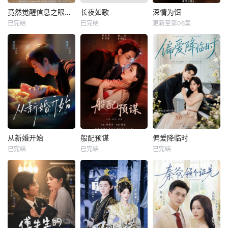
竟然觉醒信息之眼，我转身进入反派大营
长夜如歌
深情为饵
已完结
已完结
更新至第06集
从新婚开始
般配预谋
偏爱降临时
已完结
已完结
已完结