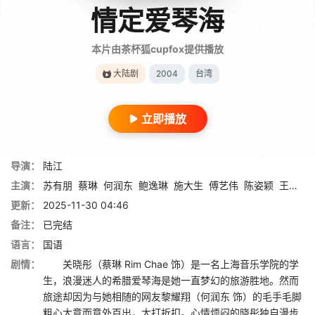
情定爱琴海
本片由茶杯狐cupfox提供播放
大陆剧
2004
台湾
立即播放
导演：
陆江
主演：
苏有朋
蔡琳
何润东
鲍逸琳
施大生
傅艺伟
陈姿颖
王宇
池
更新：
2025-11-30 04:46
备注：
已完结
语言：
国语
剧情：
关晓彤（蔡琳 Rim Chae 饰）是一名上海音乐学院的学
生，浪漫迷人的希腊爱琴海是她一直梦幻的旅游胜地。然而
旅途却因为与她相随的网友黎耀翔（何润东 饰）的毛手毛脚
粗心大意而意外百出，大打折扣。心情烦闷的晓彤独自漫步