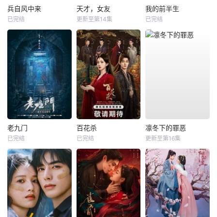
兵自风中来
天才，女友
我的前半生
已完结
更新至第14集
已完结
老九门
百花杀
凛冬下的罪恶
已完结
已完结
更新至第16集