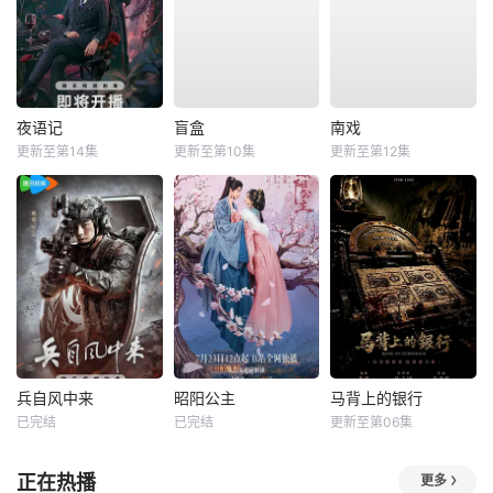
夜语记
盲盒
南戏
更新至第14集
更新至第10集
更新至第12集
兵自风中来
昭阳公主
马背上的银行
已完结
已完结
更新至第06集
正在热播
更多