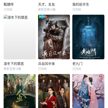
甄嬛传
天才，女友
我的前半生
已完结
更新至第16集
已完结
凛冬下的罪恶
兵自风中来
老九门
更新至第16集
已完结
已完结