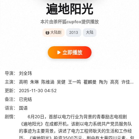
遍地阳光
本片由茶杯狐cupfox提供播放
大陆剧
2013
大陆
立即播放
导演：
刘全玮
主演：
高明
朱琳
陈维涵
吴健
王一鸣
瞿麟曼
陶为
高亮
许佳美乐
更新：
2025-11-30 04:52
备注：
已完结
语言：
国语
剧情：
6月20日，首部以电力行业为背景的青春励志电视剧
《遍地阳光》在成都开机，该剧以电力系统共产党员服务队
的事迹为主要背景，讲述了电力工程师耿天的生活和工作经
历。《遍地阳光》投资3500万元，剧中有大量四川元素，包