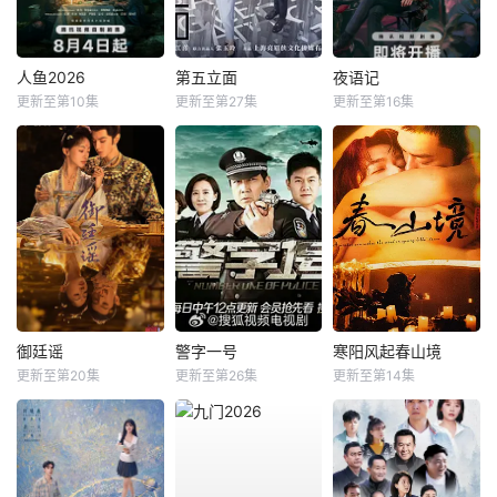
人鱼2026
第五立面
夜语记
更新至第10集
更新至第27集
更新至第16集
御廷谣
警字一号
寒阳风起春山境
更新至第20集
更新至第26集
更新至第14集