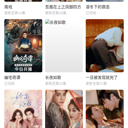
南戏
吾凰在上之凤御四方
凛冬下的罪恶
更新至第14集
更新至第08集
已完结
幽宅奇谭
长夜如歌
一旦被发现就完了
已完结
更新至第22集
更新至第01集