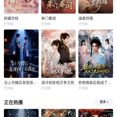
娇藏京枝
朱门春闺
温柔狩猎
已完结
已完结
已完结
当上月嫂后发现孩子是我的
清冷权臣他又争又抢
拒绝做妾后我成了太子侧妃
已完结
已完结
已完结
正在热播
更多