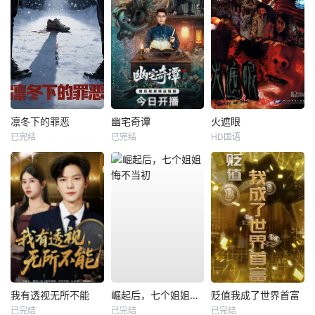
凛冬下的罪恶
幽宅奇谭
火遮眼
已完结
已完结
HD国语
我有透视无所不能
崛起后，七个姐姐悔不当初
贬值我成了世界首富
已完结
已完结
已完结