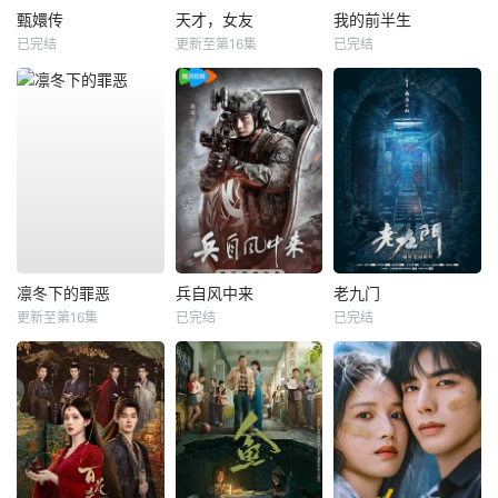
甄嬛传
天才，女友
我的前半生
已完结
更新至第16集
已完结
凛冬下的罪恶
兵自风中来
老九门
更新至第16集
已完结
已完结