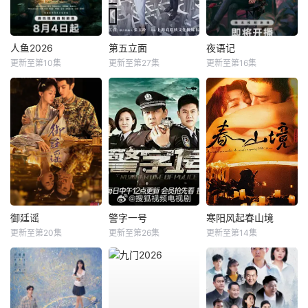
人鱼2026
第五立面
夜语记
更新至第10集
更新至第27集
更新至第16集
御廷谣
警字一号
寒阳风起春山境
更新至第20集
更新至第26集
更新至第14集