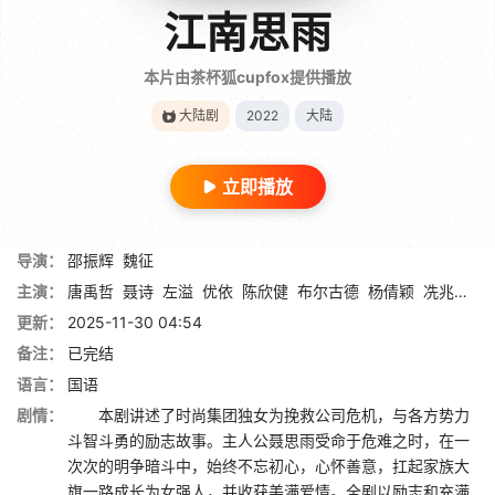
江南思雨
本片由茶杯狐cupfox提供播放
大陆剧
2022
大陆
立即播放
导演：
邵振辉
魏征
主演：
唐禹哲
聂诗
左溢
优依
陈欣健
布尔古德
杨倩颖
冼兆天
陆
更新：
2025-11-30 04:54
备注：
已完结
语言：
国语
剧情：
本剧讲述了时尚集团独女为挽救公司危机，与各方势力
斗智斗勇的励志故事。主人公聂思雨受命于危难之时，在一
次次的明争暗斗中，始终不忘初心，心怀善意，扛起家族大
旗一路成长为女强人，并收获美满爱情。全剧以励志和充满