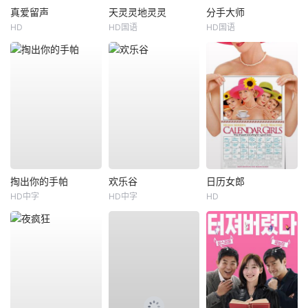
真爱留声
天灵灵地灵灵
分手大师
HD
HD国语
HD国语
掏出你的手帕
欢乐谷
日历女郎
HD中字
HD中字
HD