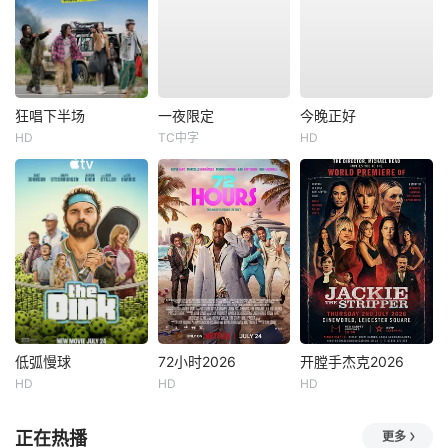
狂唱下半场
一夜限定
今晚正好
HD
TC中字
HD
低弧慢球
72小时2026
开膛手杰克2026
HD
HD
HD
正在热播
更多