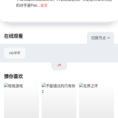
的对手是Pier...
全文
在线观看
切换节点
HD中字
猜你喜欢