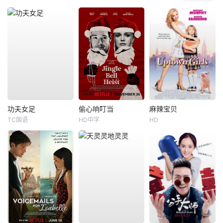
功夫女足
偷心响叮当
麻辣宝贝
TC国语
HD中字
HD