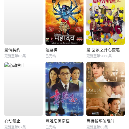
爱情契约
湿婆神
爱·回家之开心速递
更新至第06集
已完结
更新至第2868集
心动禁止
意难忘闽南语
等待黎明破晓时
更新至第07集
已完结
更新至第08集