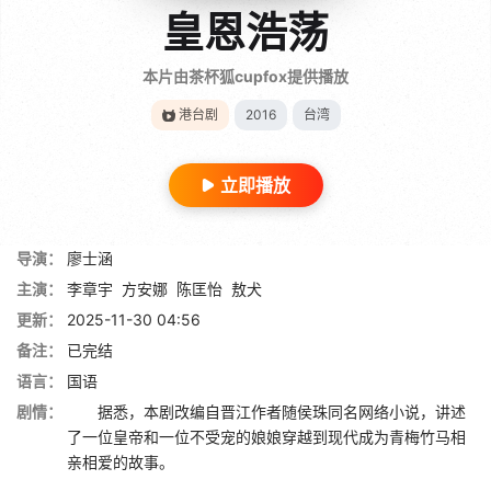
皇恩浩荡
本片由茶杯狐cupfox提供播放
港台剧
2016
台湾
立即播放
导演：
廖士涵
主演：
李章宇
方安娜
陈匡怡
敖犬
更新：
2025-11-30 04:56
备注：
已完结
语言：
国语
剧情：
据悉，本剧改编自晋江作者随侯珠同名网络小说，讲述
了一位皇帝和一位不受宠的娘娘穿越到现代成为青梅竹马相
亲相爱的故事。