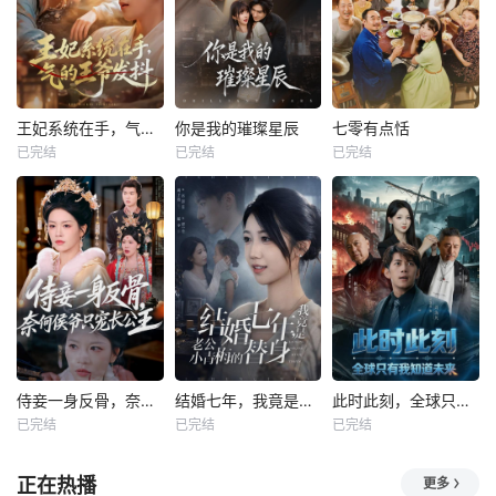
王妃系统在手，气的王爷发抖
你是我的璀璨星辰
七零有点恬
已完结
已完结
已完结
侍妾一身反骨，奈何侯爷只宠长公主
结婚七年，我竟是老公小青梅的替身
此时此刻，全球只有我知道未来
已完结
已完结
已完结
正在热播
更多