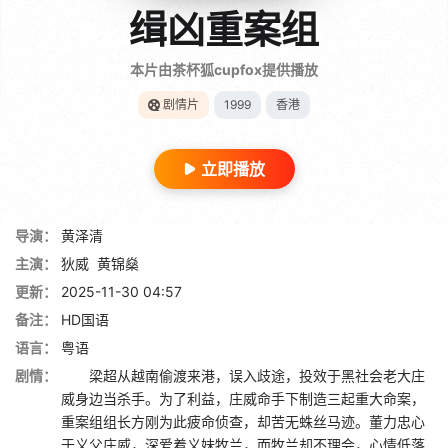
缉凶重案组
本片由茶杯狐cupfox提供播放
剧情片
1999
香港
立即播放
导演：
黄泽清
主演：
狄威
黄锦燊
更新：
2025-11-30 04:57
备注：
HD国语
语言：
粤语
剧情：
梁超从越南偷渡来港，误入歧途，投效于黑社会老大庄
威身边当杀手。为了利益，庄威命手下制造三起重大命案，
重案组组长方刚为此疲命侦查，却苦无蛛丝马迹。董力忠心
于义父庄威，深爱着义妹牧兰，而牧兰却不理会，心情低落