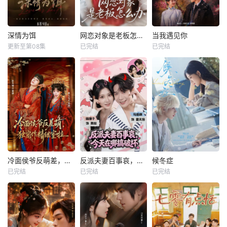
深情为饵
网恋对象是老板怎么办
当我遇见你
更新至第08集
已完结
已完结
冷面侯爷反萌差，独宠作精继室啦
反派夫妻百事哀，今天在哪搞破坏
候冬症
已完结
已完结
已完结