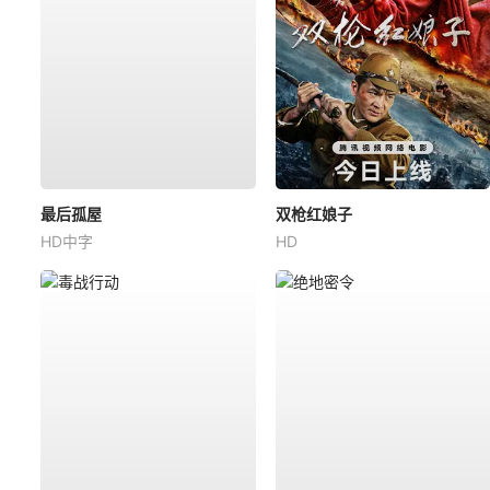
最后孤屋
双枪红娘子
HD中字
HD