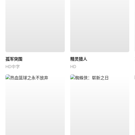
孤军突围
精灵猎人
HD中字
HD