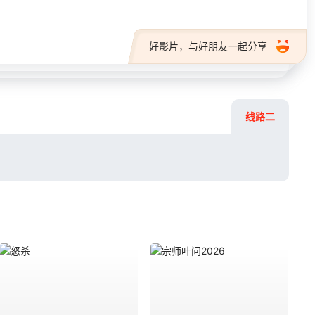
好影片，与好朋友一起分享
线路二