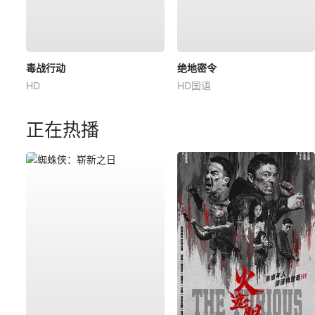
毒战行动
绝地密令
HD
HD国语
正在热播