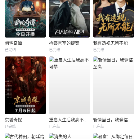
幽宅奇谭
检察官室的提案
我有透视无所不能
已完结
已完结
已完结
京城奇探
重启人生后我高不可攀
斩情当日，我登临至高
已完结
已完结
已完结