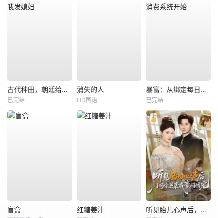
古代种田，朝廷给我发媳妇
消失的人
暴富：从绑定每日消费系统开始
已完结
HD国语
已完结
盲盒
红糖姜汁
听见胎儿心声后，小可怜逆袭成豪门团宠