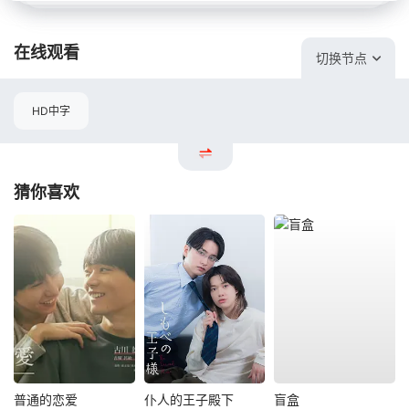
在线观看
切换节点
HD中字
猜你喜欢
普通的恋爱
仆人的王子殿下
盲盒