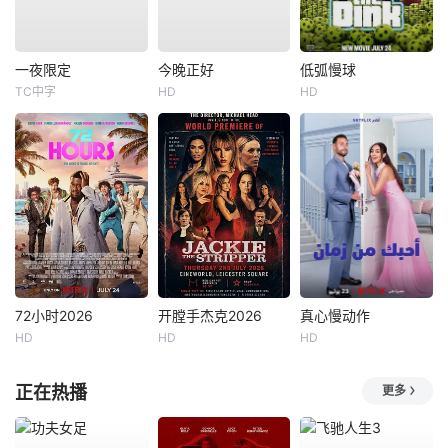
一夜限定
今晚正好
低弧慢球
TC中字
HD
HD
72小时2026
开膛手杰克2026
真心慢动作
HD
HD
HD
正在热播
更多