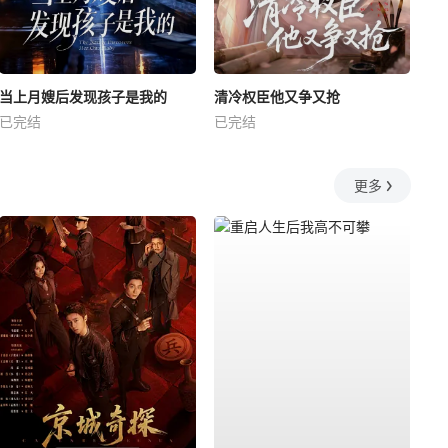
当上月嫂后发现孩子是我的
清冷权臣他又争又抢
已完结
已完结
更多