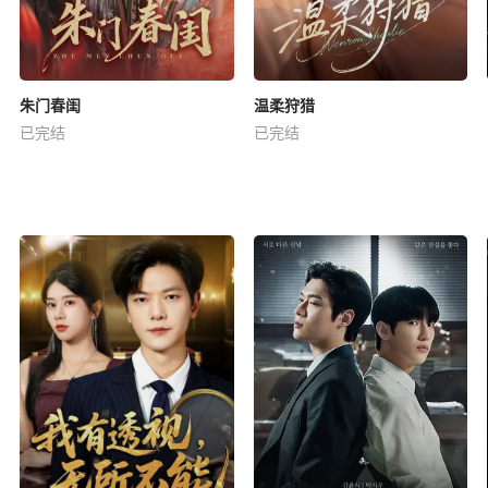
朱门春闺
温柔狩猎
已完结
已完结