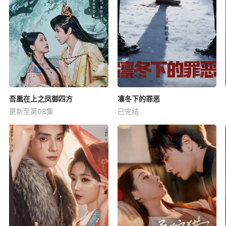
吾凰在上之凤御四方
凛冬下的罪恶
更新至第08集
已完结