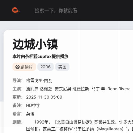
边城小镇
本片由茶杯狐cupfox提供播放
剧情片
2006
美国
导演：
格雷戈里·内瓦
主演：
詹妮弗·洛佩兹
安东尼奥·班德拉斯
马丁·辛
Rene Rivera
更新：
2025-11-30 05:09
备注：
HD中字
语言：
英语
剧情：
1992年，《北美自由贸易协定》签署并生效。许多大
国倾销。这类工厂被称作“马奎拉多纳（Maquilaoras）”