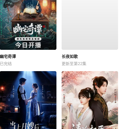
幽宅奇谭
长夜如歌
已完结
更新至第22集