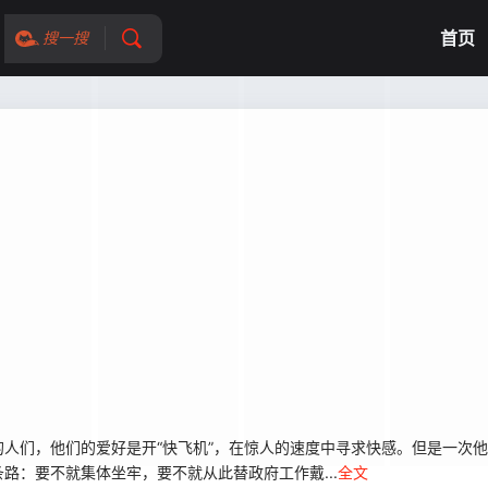
首页
搜一搜
们，他们的爱好是开“快飞机”，在惊人的速度中寻求快感。但是一次他
路：要不就集体坐牢，要不就从此替政府工作戴...
全文