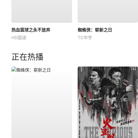
热血篮球之永不放弃
蜘蛛侠：崭新之日
HD国语
TC中字
正在热播