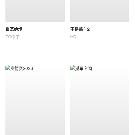
鲨笼绝境
不是羔羊2
TC中字
HD