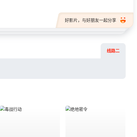
好影片，与好朋友一起分享
线路二