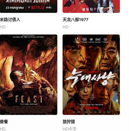
末路讨债人
天龙八部1977
HD
HD
兽餐
狼狩猎
HD
HD中字