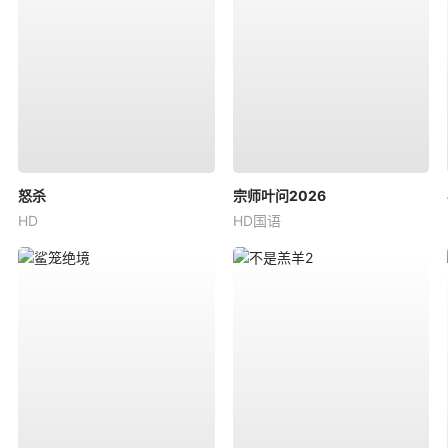
怒杀
宗师叶问2026
HD
HD国语