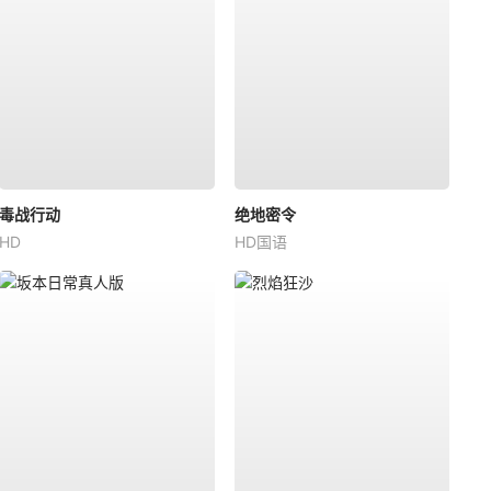
毒战行动
绝地密令
HD
HD国语