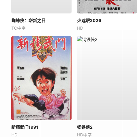
蜘蛛侠：崭新之日
火遮眼2026
TC中字
HD
新精武门1991
钢铁侠2
HD
HD中字