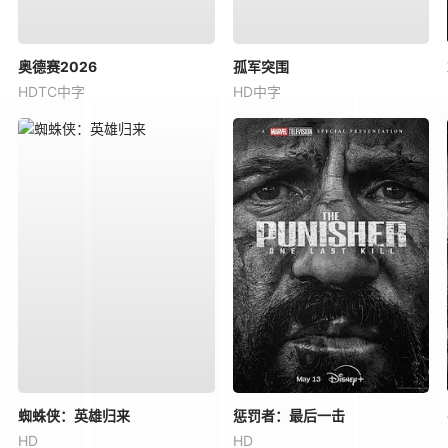
奥德赛2026
孤军突围
HDTC中字
HD中字
蜘蛛侠：英雄归来
惩罚者：最后一击
HD
HD