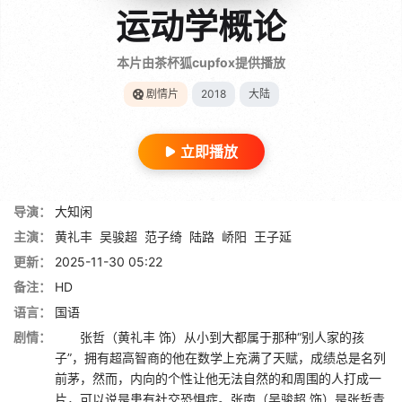
运动学概论
本片由茶杯狐cupfox提供播放
剧情片
2018
大陆
立即播放
导演：
大知闲
主演：
黄礼丰
吴骏超
范子绮
陆路
峤阳
王子延
更新：
2025-11-30 05:22
备注：
HD
语言：
国语
剧情：
张哲（黄礼丰 饰）从小到大都属于那种“别人家的孩
子”，拥有超高智商的他在数学上充满了天赋，成绩总是名列
前茅，然而，内向的个性让他无法自然的和周围的人打成一
片，可以说是患有社交恐惧症。张南（吴骏超 饰）是张哲青