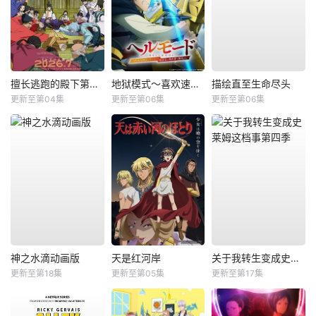
擅长逃跑的殿下第二季
地狱模式～喜欢速通游戏的玩家在废设定异世界无双～第2季
描绘直至生命尽头
更新至第04集
更新至第06集
更新至第06集
神之水滴动画版
天是红河岸
关于我转生变成史莱姆这档事第四季
更新至第18集
更新至第05集
更新至第17集