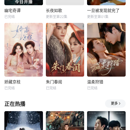
幽宅奇谭
长夜如歌
一旦被发现就完了
已完结
更新至第22集
更新至第01集
娇藏京枝
朱门春闺
温柔狩猎
已完结
已完结
已完结
正在热播
更多