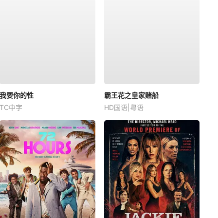
我要你的性
霸王花之皇家赌船
TC中字
HD国语|粤语