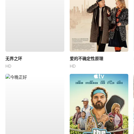
无界之环
爱的不确定性原理
HD
HD