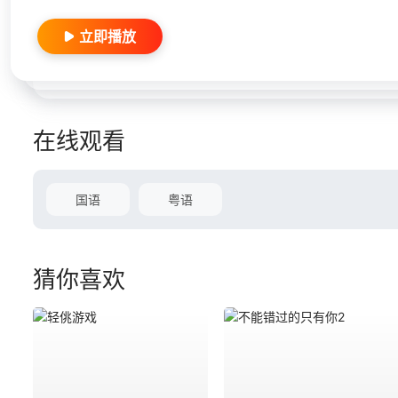
立即播放
在线观看
国语
粤语
猜你喜欢