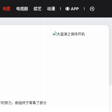
电影
电视剧
综艺
动漫
APP
虾的努力，剧组终于筹集了部分