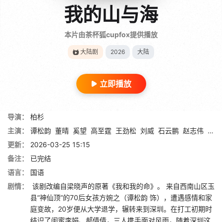
我的山与海
本片由茶杯狐cupfox提供播放
大陆剧
2026
大陆
立即播放
导演：
柏杉
主演：
谭松韵
董晴
奚望
高至霆
王劲松
刘威
石云鹏
赵志伟
王千
更新：
2026-03-25 15:15
备注：
已完结
语言：
国语
剧情：
该剧改编自梁晓声的原著《我和我的命》。 来自西南山区玉
县“神仙顶”的70后女孩方婉之（谭松韵 饰），遭遇感情和家
庭变故，20岁便从大学退学，辗转来到深圳。在打工初期时
结识了闺蜜李娟、郝倩倩，三人携手面对风雨，随着深圳这