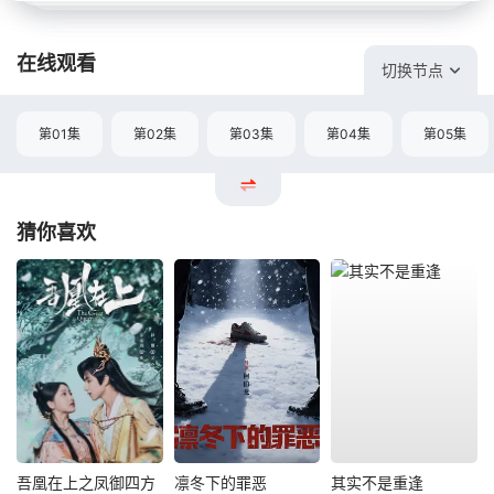
在线观看
切换节点
第01集
第02集
第03集
第04集
第05集
猜你喜欢
吾凰在上之凤御四方
凛冬下的罪恶
其实不是重逢