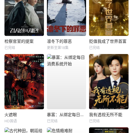
检察官室的提案
凛冬下的罪恶
贬值我成了世界首富
已完结
更新至第18集
已完结
火遮眼
暴富：从绑定每日消费系统开始
我有透视无所不能
HD国语
已完结
已完结