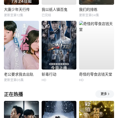
大唐少年天行传
我以纸人镇百鬼
我们的排练
更新至第12集
已完结
更新至第04集
老公要求我去出轨
斩毒行动
奇怪的零食店钱天堂
更新至第05集
HD
HD
正在热播
更多