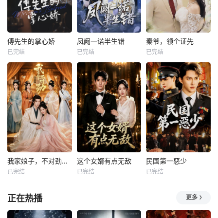
傅先生的掌心娇
凤阙一诺半生错
秦爷，领个证先
已完结
已完结
已完结
我家娘子，不对劲第四季
这个女婿有点无敌
民国第一惡少
已完结
已完结
已完结
正在热播
更多