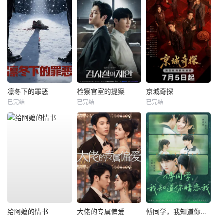
凛冬下的罪恶
检察官室的提案
京城奇探
已完结
已完结
已完结
给阿嬷的情书
大佬的专属偏爱
傅同学，我知道你暗恋我