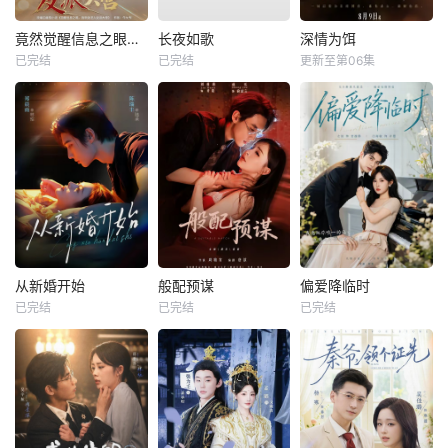
竟然觉醒信息之眼，我转身进入反派大营
长夜如歌
深情为饵
已完结
已完结
更新至第06集
从新婚开始
般配预谋
偏爱降临时
已完结
已完结
已完结