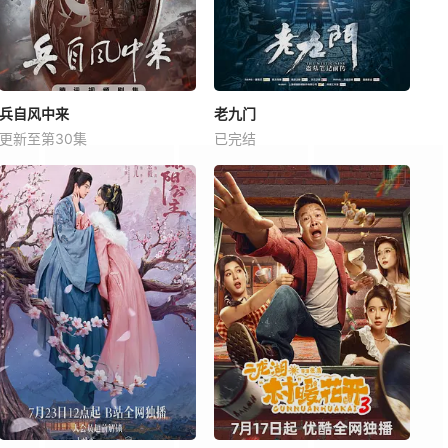
兵自风中来
老九门
更新至第30集
已完结