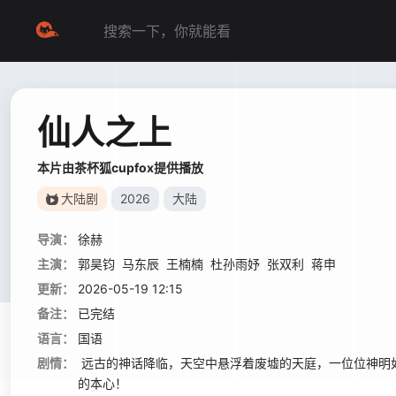
仙人之上
本片由茶杯狐cupfox提供播放
大陆剧
2026
大陆
导演：
徐赫
主演：
郭昊钧
马东辰
王楠楠
杜孙雨妤
张双利
蒋申
更新：
2026-05-19 12:15
备注：
已完结
语言：
国语
剧情：
远古的神话降临，天空中悬浮着废墟的天庭，一位位神明如
的本心！