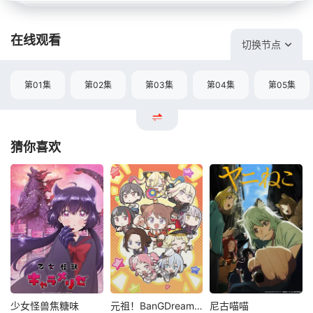
在线观看
切换节点
第01集
第02集
第03集
第04集
第05集
猜你喜欢
少女怪兽焦糖味
元祖！BanGDream酱
尼古喵喵