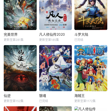
完美世界
凡人修仙传2020
斗罗大陆
更新至第281集
更新至第185集
已完结
仙逆
银魂
海贼王
更新至第152集
已完结
更新至第1172集