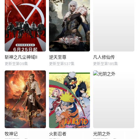
斩神之凡尘神域Ⅱ
逆天至尊
凡人修仙传
更新至第09集
更新至第537集
更新至第185集
牧神记
火影忍者
光阴之外