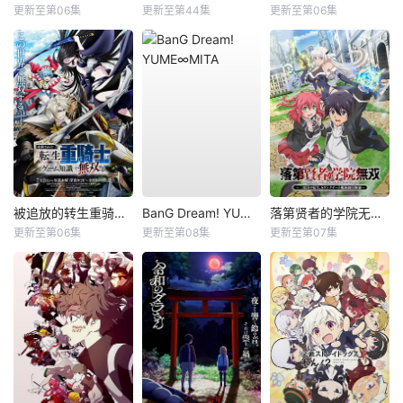
更新至第06集
更新至第44集
更新至第06集
被追放的转生重骑士用游戏知识开无双
BanG Dream! YUME∞MITA
落第贤者的学院无双第二回转生，S等级作弊魔术师冒险记
更新至第06集
更新至第08集
更新至第07集