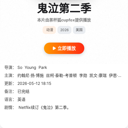
鬼泣第二季
本片由茶杯狐cupfox提供播放
动漫
2026
美国
立即播放
导演：
So
Young
Park
主演：
约翰尼·扬·博施
丝柯·泰勒-考普顿
李勋
凯文·康瑞
伊恩·詹姆斯·柯莱特
更新：
2026-05-12 18:15
备注：
已完结
语言：
英语
剧情：
Netflix续订《鬼泣》第二季。