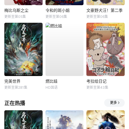
梅比乌斯之尘
令和的斑小姐
文豪野犬汪！第二季
更新至第05集
更新至第06集
更新至第06集
完美世界
燃比娃
考拉绘日记
更新至第281集
HD国语
更新至第43集
正在热播
更多