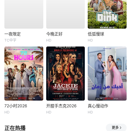
一夜限定
今晚正好
低弧慢球
TC中字
HD
HD
72小时2026
开膛手杰克2026
真心慢动作
HD
HD
HD
正在热播
更多