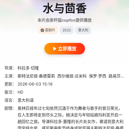
水与茴香
本片由茶杯狐cupfox提供播放
喜剧片
2022
意大利
立即播放
导演：
科拉多·切隆
主演：
斯特法尼娅·桑德雷莉
西尔维娅·达米科
保罗·罗西
路易莎·德桑蒂斯
更新：
2026-06-03 15:16
备注：
HD
语言：
意大利语
剧情：
奥林匹娅年过七旬依然沉湎于作为舞者与歌手的昔日荣光，
在人生即将走到尽头之际，她决定与年轻姑娘玛利亚开启一
趟回忆之旅。导演科拉多·塞隆的长片处女作，邀请到意大利
国宝级女星、威尼斯电影节终身成就奖得主斯特法尼娅·桑德