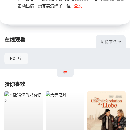
雷莉出演，她完美演绎了一位...
全文
在线观看
切换节点
HD中字
猜你喜欢