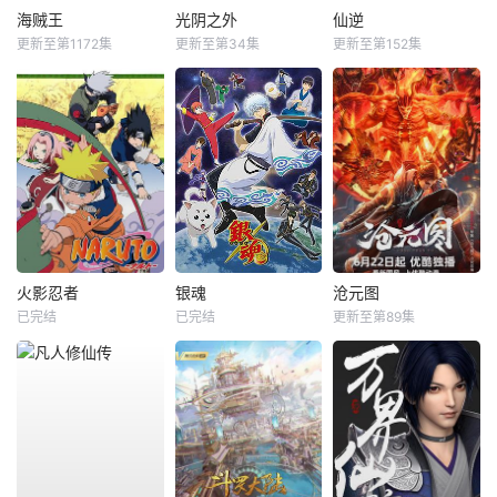
海贼王
光阴之外
仙逆
更新至第1172集
更新至第34集
更新至第152集
火影忍者
银魂
沧元图
已完结
已完结
更新至第89集