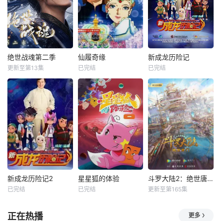
绝世战魂第二季
仙履奇缘
新成龙历险记
更新至第13集
已完结
已完结
新成龙历险记2
星星狐的体验
斗罗大陆2：绝世唐门
已完结
已完结
更新至第165集
正在热播
更多