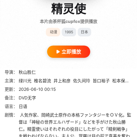
精灵使
本片由茶杯狐cupfox提供播放
动漫
1995
日本
立即播放
导演：
秋山胜仁
主演：
绿川光
椎名碧流
井上和彦
佐久间玲
皆口裕子
松本保典
山
更新：
2026-06-10 00:15
备注：
DVD无字
语言：
日语
剧情：
人気作家、岡崎武士原作の本格ファンタジーをＯＶ化。監
督は「神秘の世界エルハザード」などを手がけた秋山勝
仁。精霊使いはそれぞれの役目にしたがって「精剣戦争」
を戦わねばならない。主人公、覚羅は目の前で真美を奪わ