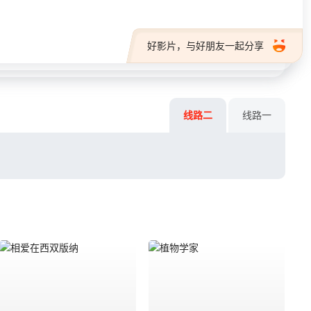
好影片，与好朋友一起分享
线路二
线路一