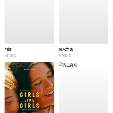
阿颖
陵水之恋
HD国语
HD国语