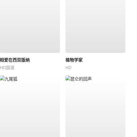
相爱在西双版纳
植物学家
HD国语
HD