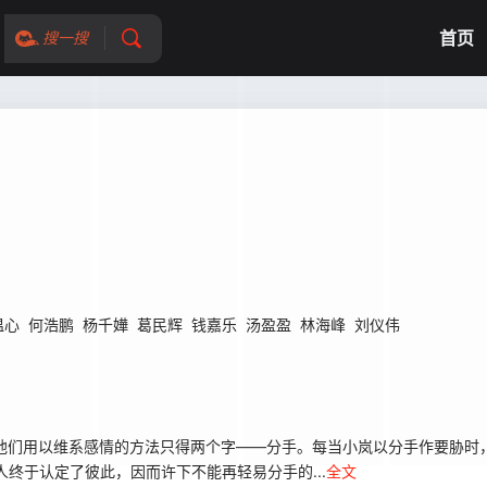
首页
搜一搜
温心
何浩鹏
杨千嬅
葛民辉
钱嘉乐
汤盈盈
林海峰
刘仪伟
他们用以维系感情的方法只得两个字——分手。每当小岚以分手作要胁时
终于认定了彼此，因而许下不能再轻易分手的...
全文