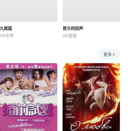
九尾狐
昆仑的回声
HD中字
HD国语
更多