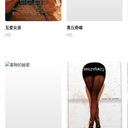
互爱女孩
青丘奇缘
HD
HD