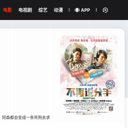
电影
电视剧
综艺
动漫
APP
，阿森都会变成一条死狗去求