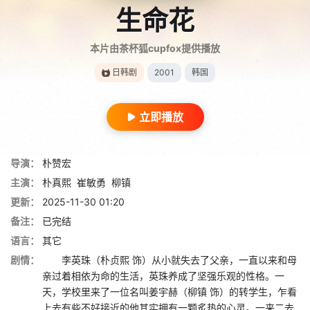
生命花
本片由茶杯狐cupfox提供播放
日韩剧
2001
韩国
立即播放
导演：
朴赞宏
主演：
朴真熙
崔敏勇
柳镇
更新：
2025-11-30 01:20
备注：
已完结
语言：
其它
剧情：
李英珠（朴贞熙 饰）从小就失去了父亲，一直以来和母
亲过着相依为命的生活，英珠养成了坚强乐观的性格。一
天，学校里来了一位名叫姜宇赫（柳镇 饰）的转学生，乍看
上去有些不好接近的他其实拥有一颗炙热的心灵。一来二去