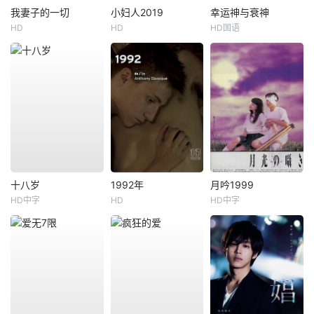
我妻子的一切
小妇人2019
幸运神与衰神
HD
HD
HD国语
十八岁
1992年
月吟1999
HD中字
HD
HD中字