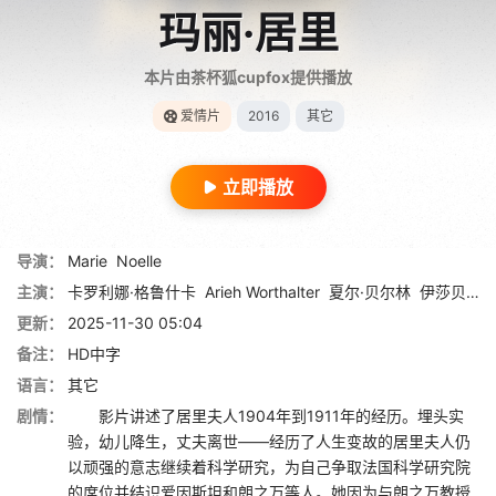
玛丽·居里
本片由茶杯狐cupfox提供播放
爱情片
2016
其它
立即播放
导演：
Marie
Noelle
主演：
卡罗利娜·格鲁什卡
Arieh Worthalter
夏尔·贝尔林
伊莎贝拉·库纳
更新：
2025-11-30 05:04
备注：
HD中字
语言：
其它
剧情：
影片讲述了居里夫人1904年到1911年的经历。埋头实
验，幼儿降生，丈夫离世——经历了人生变故的居里夫人仍
以顽强的意志继续着科学研究，为自己争取法国科学研究院
的席位并结识爱因斯坦和朗之万等人。她因为与朗之万教授