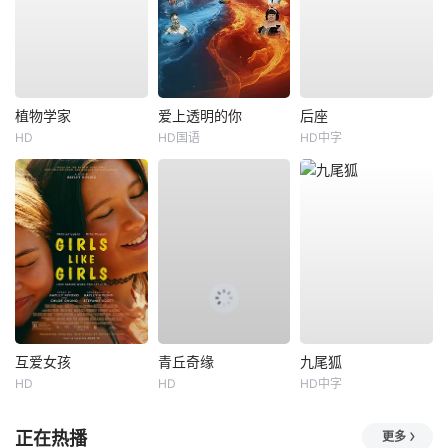
植物学家
爱上透明的你
后座
HD
HD国语
HD中字
互爱女孩
青丘奇缘
九尾狐
HD
HD
HD中字
正在热播
更多