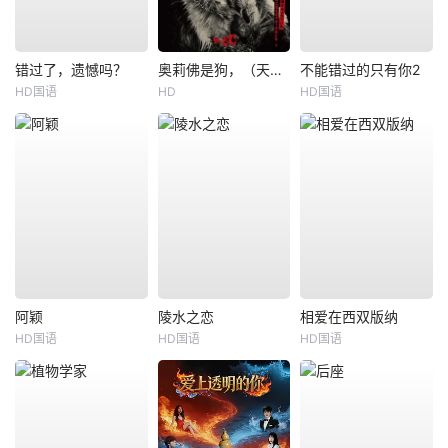
错过了，遗憾吗？
奥莉佛是狗，（天哪！！）这家伙电影版
不能错过的只有你2
HD国语
HD
HD国语
阿颖
陵水之恋
相爱在西双版纳
HD国语
HD国语
HD国语