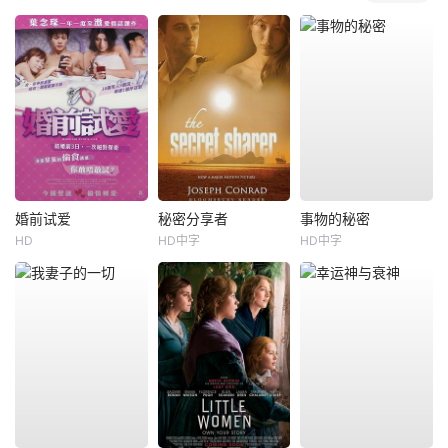
婚前试爱
秘密分享者
事物的秘密
HD
HD中字
HD中字