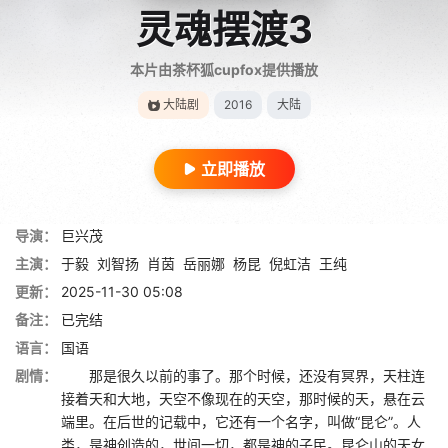
灵魂摆渡3
本片由茶杯狐cupfox提供播放
大陆剧
2016
大陆
立即播放
导演：
巨兴茂
主演：
于毅
刘智扬
肖茵
岳丽娜
杨昆
倪虹洁
王纯
更新：
2025-11-30 05:08
备注：
已完结
语言：
国语
剧情：
那是很久以前的事了。那个时候，还没有冥界，天柱连
接着天和大地，天空不像现在的天空，那时候的天，悬在云
端里。在后世的记载中，它还有一个名字，叫做“昆仑”。人
类，是神创造的，世间一切，都是神的子民。昆仑山的天女