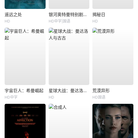
遥远之处
银河奥特曼特别剧场版
揭秘日
HD
HD中字|国语
HD
宇宙巨人：希曼崛起
星球大战：曼达洛人与古古
荒漠异形
HD中字
HD
HD国语