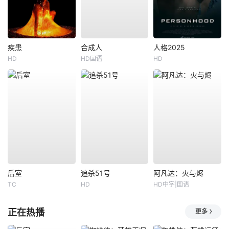
疾患
合成人
人格2025
HD
HD国语
HD
后室
追杀51号
阿凡达：火与烬
TC
HD
HD中字|国语
正在热播
更多