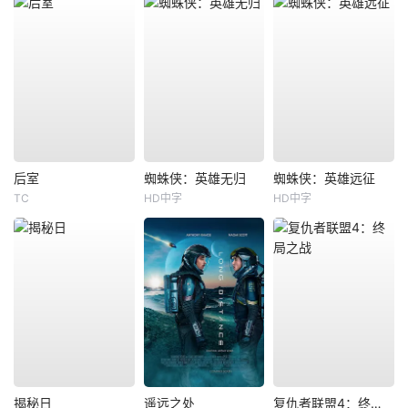
后室
蜘蛛侠：英雄无归
蜘蛛侠：英雄远征
TC
HD中字
HD中字
揭秘日
遥远之处
复仇者联盟4：终局之战