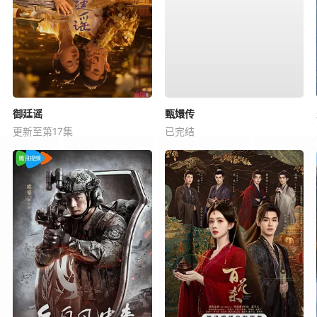
御廷谣
甄嬛传
更新至第17集
已完结