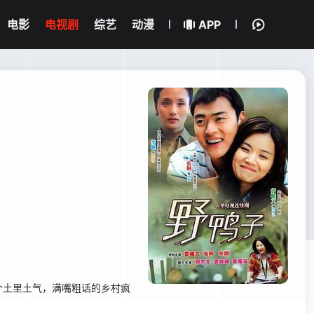
电影
电视剧
综艺
动漫
APP
土里土气，满嘴粗话的乡村疯