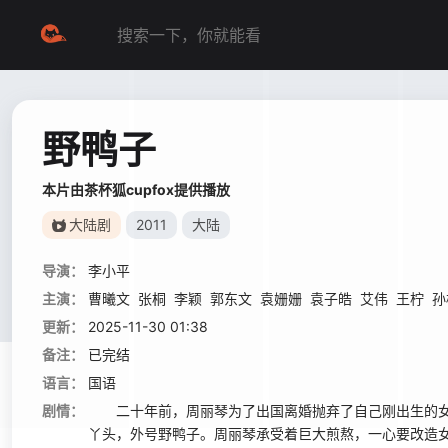
野鸭子
本片由茶杯狐cupfox提供播放
大陆剧
2011
大陆
导演：
李小平
主演：
曹曦文
张桐
李颖
郭东文
袁姗姗
袁子皓
艾伟
王柠
孙
更新：
2025-11-30 01:38
备注：
已完结
语言：
国语
剧情：
二十年前，周丽琴为了出国离婚抛弃了自己刚出生的女
丫头，外号野鸭子。周丽琴承受着巨大煎熬，一心要改造女