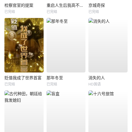
检察官室的提案
重启人生后我高不可攀
京城奇探
已完结
已完结
已完结
贬值我成了世界首富
那年冬至
消失的人
已完结
已完结
HD国语