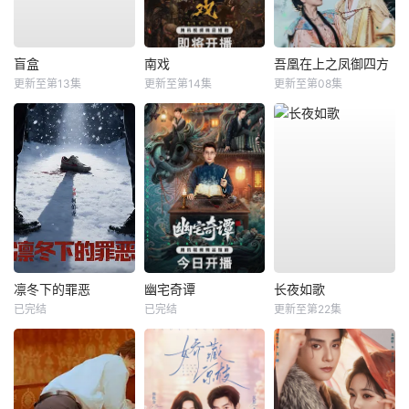
盲盒
南戏
吾凰在上之凤御四方
更新至第13集
更新至第14集
更新至第08集
凛冬下的罪恶
幽宅奇谭
长夜如歌
已完结
已完结
更新至第22集