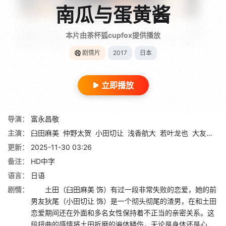
南瓜与蛋黄酱
本片由茶杯狐cupfox提供播放
剧情片
2017
日本
立即播放
导演：
富永昌敬
主演：
臼田麻美
仲野太贺
小田切让
浅香航大
若叶龙也
大友律
清
更新：
2025-11-30 03:26
备注：
HD中字
语言：
日语
剧情：
土田（臼田麻美 饰）有过一段非常失败的恋爱，她的前
男友狄尾（小田切让 饰）是一个彻头彻尾的渣男，在和土田
恋爱期间还在外面和多名女性保持着不正当的亲密关系。这
段扭曲的感情将土田折磨的遍体鳞伤，无论是身体还是心