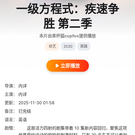
一级方程式：疾速争
胜 第二季
本片由茶杯狐cupfox提供播放
综艺
2020
英国
立即播放
导演：
内详
主演：
内详
更新：
2025-11-30 01:58
备注：
已完结
语言：
英语
剧情：
这部活力四射的剧集带着 10 集新内容回归，聚焦这项
世界最快运动的惊险和刺激时刻。只有 20 名车手可以参加