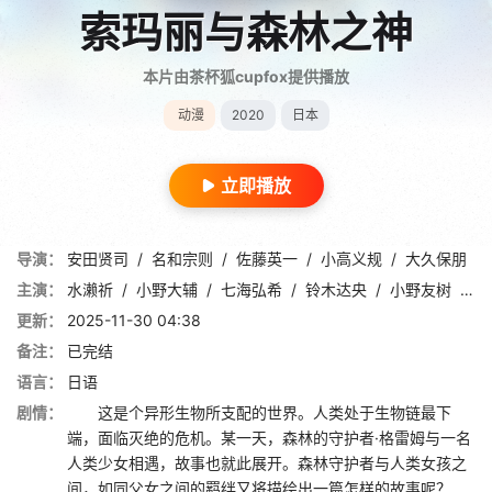
索玛丽与森林之神
本片由茶杯狐cupfox提供播放
动漫
2020
日本
立即播放
导演：
安田贤司
/
名和宗则
/
佐藤英一
/
小高义规
/
大久保朋
主演：
水濑祈
/
小野大辅
/
七海弘希
/
铃木达央
/
小野友树
/
早
更新：
2025-11-30 04:38
备注：
已完结
语言：
日语
剧情：
这是个异形生物所支配的世界。人类处于生物链最下
端，面临灭绝的危机。某一天，森林的守护者·格雷姆与一名
人类少女相遇，故事也就此展开。森林守护者与人类女孩之
间，如同父女之间的羁绊又将描绘出一篇怎样的故事呢？ ...