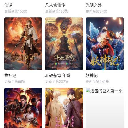
仙逆
凡人修仙传
光阴之外
更新至第153集
更新至第186集
更新至第34集
牧神记
斗破苍穹 年番
妖神记
更新至第95集
更新至第207集
更新至第441集