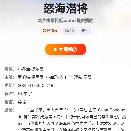
怒海潜将
本片由茶杯狐cupfox提供播放
剧情片
2000
美国
立即播放
导演：
小乔治·提尔曼
主演：
罗伯特·德尼罗
小库珀·古丁
查理兹·塞隆
更新：
2025-11-30 04:49
备注：
HD中字
语言：
英语
剧情：
一直以来，黑人青年卡尔（小库珀·古丁 Cuba Gooding
Jr. 饰）都将成为美国海军中的一员当做自己的毕生理想，然
而，当他真的加入到了海军队伍中去之后，卡尔才发现，现
实远不如想象中美好。在种族歧视之风盛行的军队里，卡尔