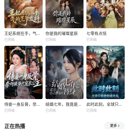
王妃系统在手，气的王爷发抖
你是我的璀璨星辰
七零有点恬
已完结
已完结
已完结
侍妾一身反骨，奈何侯爷只宠长公主
结婚七年，我竟是老公小青梅的替身
此时此刻，全球只有我知道未来
已完结
已完结
已完结
正在热播
更多