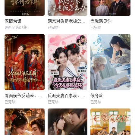
深情为饵
网恋对象是老板怎么办
当我遇见你
更新至第08集
已完结
已完结
冷面侯爷反萌差，独宠作精继室啦
反派夫妻百事哀，今天在哪搞破坏
候冬症
已完结
已完结
已完结