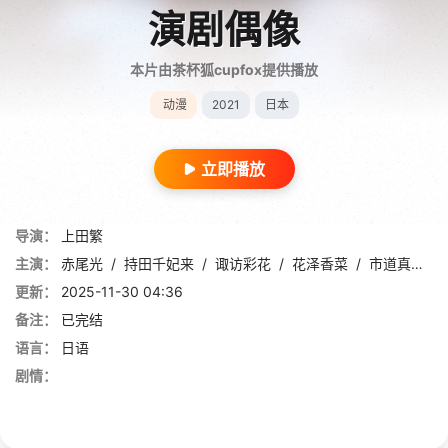
演剧偶像
本片由茶杯狐cupfox提供播放
动漫
2021
日本
立即播放
导演：
上田繁
主演：
赤尾光
/
持田千妃来
/
诹访彩花
/
花泽香菜
/
市道真央
/
更新：
2025-11-30 04:36
备注：
已完结
语言：
日语
剧情：