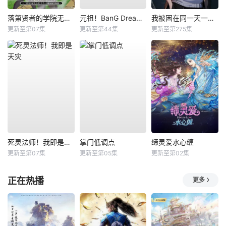
落第贤者的学院无双第二回转生，S等级作弊魔术师冒险记
元祖！BanG Dream酱
我被困在同一天一千年动态漫
更新至第07集
更新至第44集
更新至第275集
死灵法师！我即是天灾
掌门低调点
缔灵爱水心缠
更新至第07集
更新至第05集
更新至第02集
正在热播
更多