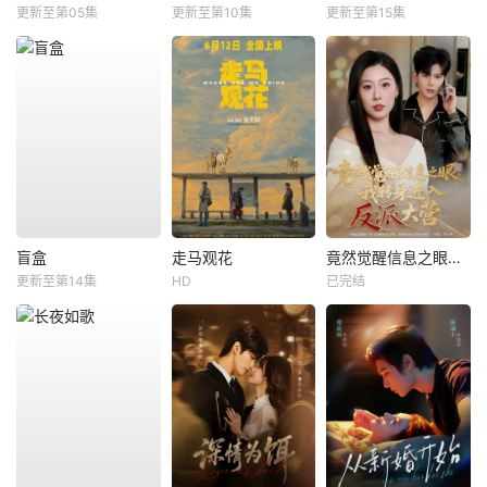
更新至第05集
更新至第10集
更新至第15集
盲盒
走马观花
竟然觉醒信息之眼，我转身进入反派大营
更新至第14集
HD
已完结