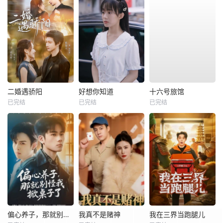
二婚遇骄阳
好想你知道
十六号旅馆
已完结
已完结
已完结
偏心养子，那就别怪我掀桌子了
我真不是赌神
我在三界当跑腿儿