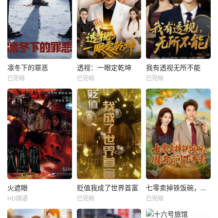
凛冬下的罪恶
透视：一眼定乾坤
我有透视无所不能
已完结
已完结
已完结
火遮眼
贬值我成了世界首富
七零卖掉铁饭碗，囤满空间下乡去
HD国语
已完结
已完结