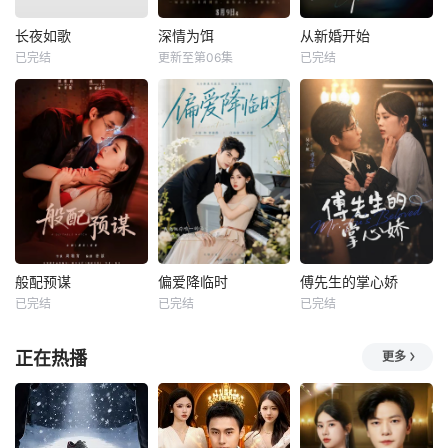
长夜如歌
深情为饵
从新婚开始
已完结
更新至第06集
已完结
般配预谋
偏爱降临时
傅先生的掌心娇
已完结
已完结
已完结
正在热播
更多