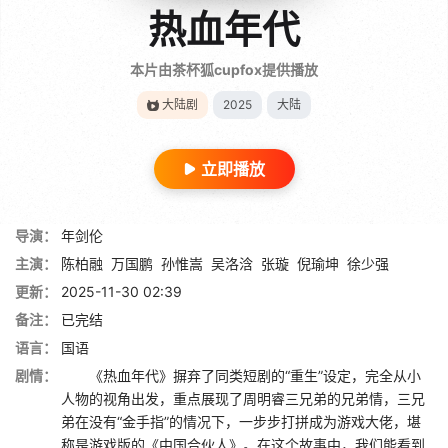
热血年代
本片由茶杯狐cupfox提供播放
大陆剧
2025
大陆
立即播放
导演：
年剑伦
主演：
陈柏融
万国鹏
孙惟嵩
吴洛浛
张璇
倪瑜坤
徐少强
更新：
2025-11-30 02:39
备注：
已完结
语言：
国语
剧情：
《热血年代》摒弃了同类短剧的“重生”设定，完全从小
人物的视角出发，重点展现了周明睿三兄弟的兄弟情，三兄
弟在没有“金手指”的情况下，一步步打拼成为游戏大佬，堪
称是游戏版的《中国合伙人》。在这个故事中，我们能看到