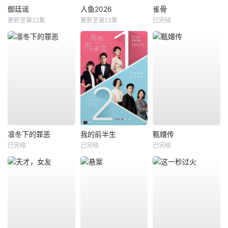
御廷谣
人鱼2026
雀骨
更新至第22集
更新至第12集
已完结
凛冬下的罪恶
我的前半生
甄嬛传
已完结
已完结
已完结