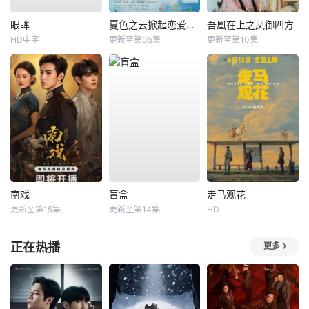
眼眸
夏色之云掀起恋爱与风暴
吾凰在上之凤御四方
HD中字
更新至第05集
更新至第10集
南戏
盲盒
走马观花
更新至第15集
更新至第14集
HD
正在热播
更多