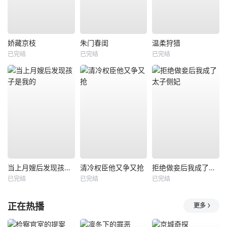
娇藏京枝
朱门春闺
温柔狩猎
已完结
已完结
已完结
当上月嫂后发现孩子是我的
清冷权臣他又争又抢
拒绝做妾后我成了太子侧妃
已完结
已完结
已完结
正在热播
更多