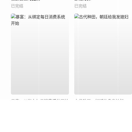
已完结
已完结
暴富：从绑定每日消费系统开始
古代种田，朝廷给我发媳妇
已完结
已完结
茶杯狐cupfox所有内容均来自互联网分享站点所提供的公开引用资源，未提供