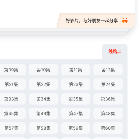
好影片，与好朋友一起分享
线路二
第09集
第10集
第11集
第12集
第21集
第22集
第23集
第24集
第33集
第34集
第35集
第36集
第45集
第46集
第47集
第48集
第57集
第58集
第59集
第60集