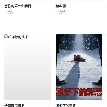
想你的第七个春日
渡尘渊
已完结
已完结
给阿嬷的情书
凛冬下的罪恶