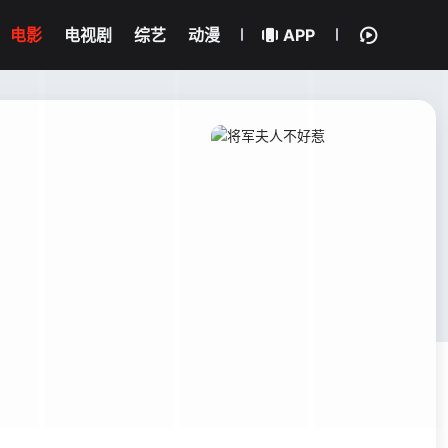
电影
电视剧
综艺
动漫
APP