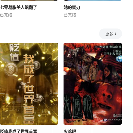
七零凝脂美人飒翻了
她的蜜刃
已完结
已完结
更多
贬值我成了世界首富
火遮眼