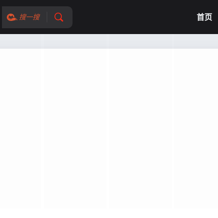
首页
搜一搜