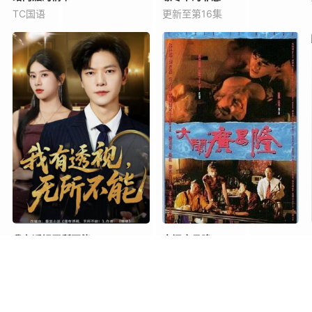
TC国语
更新至第16集
我有透视无所不能
大闹广昌隆
已完结
HD中字
影视资源上传、存储服务。