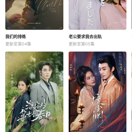
我们的排练
老公要求我去出轨
更新至第04集
更新至第05集